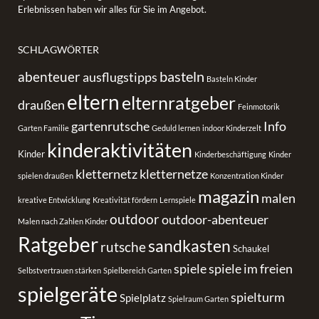
Erlebnissen haben wir alles für Sie im Angebot.
SCHLAGWÖRTER
basteln
abenteuer
ausflugstipps
Basteln Kinder
eltern
elternratgeber
draußen
Feinmotorik
gartenrutsche
Info
Garten Familie
Geduld lernen
indoor Kinderzelt
kinderaktivitäten
Kinder
Kinderbeschäftigung
Kinder
kletternetz
kletternetze
spielen draußen
Konzentration Kinder
magazin
malen
kreative Entwicklung
Kreativität fördern
Lernspiele
outdoor
outdoor-abenteuer
Malen nach Zahlen Kinder
Ratgeber
sandkasten
rutsche
Schaukel
spiele
spiele im freien
Selbstvertrauen stärken
Spielbereich Garten
spielgeräte
spielturm
Spielplatz
Spielraum Garten