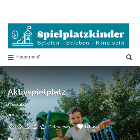
Suchen
nach:
Suchen
Hauptmenü
nach:
Aktivspielplatz
Karlsruhe
Spielplätze
0 Reviews
0 Favorite
Fotos hinzufügen