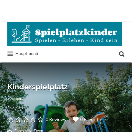
Suchen
nach:
Suchen
Hauptmenü
nach:
Kinderspielplatz
Sömmerda
Spielplätze
0 Reviews
0 Favorite
Fotos hinzufügen