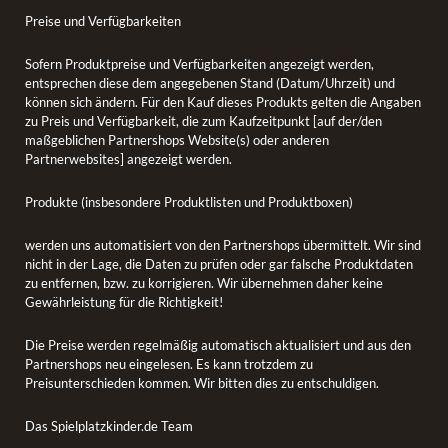
Preise und Verfügbarkeiten
Sofern Produktpreise und Verfügbarkeiten angezeigt werden,
entsprechen diese dem angegebenen Stand (Datum/Uhrzeit) und
können sich ändern. Für den Kauf dieses Produkts gelten die Angaben
zu Preis und Verfügbarkeit, die zum Kaufzeitpunkt [auf der/den
maßgeblichen Partnershops Website(s) oder anderen
Partnerwebsites] angezeigt werden.
Produkte (insbesondere Produktlisten und Produktboxen)
werden uns automatisiert von den Partnershops übermittelt. Wir sind
nicht in der Lage, die Daten zu prüfen oder gar falsche Produktdaten
zu entfernen, bzw. zu korrigieren. Wir übernehmen daher keine
Gewährleistung für die Richtigkeit!
Die Preise werden regelmäßig automatisch aktualisiert und aus den
Partnershops neu eingelesen. Es kann trotzdem zu
Preisunterschieden kommen. Wir bitten dies zu entschuldigen.
Das Spielplatzkinder.de Team