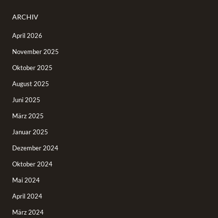
ARCHIV
April 2026
November 2025
Oktober 2025
August 2025
Juni 2025
März 2025
Januar 2025
Dezember 2024
Oktober 2024
Mai 2024
April 2024
März 2024