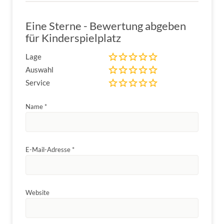
Eine Sterne - Bewertung abgeben
für Kinderspielplatz
Lage
Auswahl
Service
Name
*
E-Mail-Adresse
*
Website