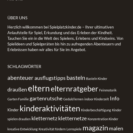
ÜBER UNS
Herzlich willkommen bei Spielplatzkinder.de – Ihrer ultimativen
Anlaufstelle für Spiel, Erkundung und das Erleben der Kindheit.
Tauchen Sie ein in die Welt des Spielens, Erlebens und Kindseins. Von
Spielideen und Spielgeräten bis hin zu aufregenden Abenteuern und
Erlebnissen haben wir alles für Sie im Angebot.
SCHLAGWÖRTER
basteln
abenteuer
ausflugstipps
Basteln Kinder
eltern
elternratgeber
draußen
Feinmotorik
gartenrutsche
Info
Garten Familie
Geduld lernen
indoor Kinderzelt
kinderaktivitäten
Kinder
Kinderbeschäftigung
Kinder
kletternetz
kletternetze
spielen draußen
Konzentration Kinder
magazin
malen
kreative Entwicklung
Kreativität fördern
Lernspiele