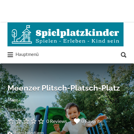
Suchen
nach:
Suchen
Hauptmenü
nach:
Meenzer Plitsch-Platsch-Platz
Mainz
Spielplätze
0 Reviews
0 Favorite
Fotos hinzufügen