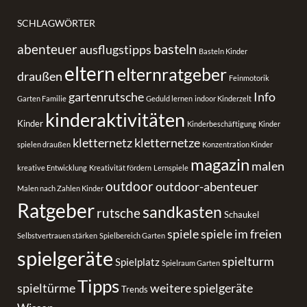
SCHLAGWÖRTER
basteln
abenteuer
ausflugstipps
Basteln Kinder
eltern
elternratgeber
draußen
Feinmotorik
gartenrutsche
Info
Garten Familie
Geduld lernen
indoor Kinderzelt
kinderaktivitäten
Kinder
Kinderbeschäftigung
Kinder
kletternetz
kletternetze
spielen draußen
Konzentration Kinder
magazin
malen
kreative Entwicklung
Kreativität fördern
Lernspiele
outdoor
outdoor-abenteuer
Malen nach Zahlen Kinder
Ratgeber
sandkasten
rutsche
Schaukel
spiele
spiele im freien
Selbstvertrauen stärken
Spielbereich Garten
spielgeräte
spielturm
Spielplatz
Spielraum Garten
Tipps
spieltürme
weitere spielgeräte
Trends