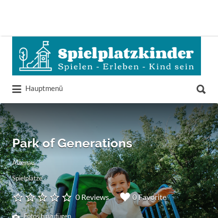
Suchen
nach:
Suchen
Hauptmenü
nach:
Park of Generations
Alzenau
Spielplätze
0 Reviews
0 Favorite
Fotos hinzufügen