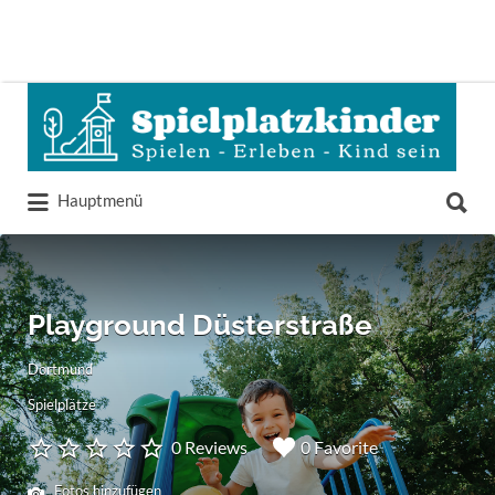
Suchen
nach:
Suchen
Hauptmenü
nach:
Playground Düsterstraße
Dortmund
Spielplätze
0 Reviews
0 Favorite
Fotos hinzufügen