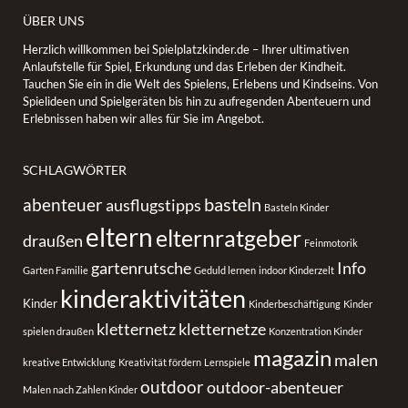
ÜBER UNS
Herzlich willkommen bei Spielplatzkinder.de – Ihrer ultimativen
Anlaufstelle für Spiel, Erkundung und das Erleben der Kindheit.
Tauchen Sie ein in die Welt des Spielens, Erlebens und Kindseins. Von
Spielideen und Spielgeräten bis hin zu aufregenden Abenteuern und
Erlebnissen haben wir alles für Sie im Angebot.
SCHLAGWÖRTER
basteln
abenteuer
ausflugstipps
Basteln Kinder
eltern
elternratgeber
draußen
Feinmotorik
gartenrutsche
Info
Garten Familie
Geduld lernen
indoor Kinderzelt
kinderaktivitäten
Kinder
Kinderbeschäftigung
Kinder
kletternetz
kletternetze
spielen draußen
Konzentration Kinder
magazin
malen
kreative Entwicklung
Kreativität fördern
Lernspiele
outdoor
outdoor-abenteuer
Malen nach Zahlen Kinder