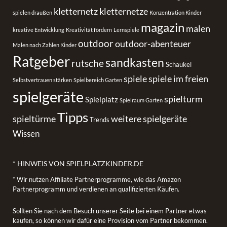
kletternetz
kletternetze
spielen draußen
Konzentration Kinder
magazin
malen
kreative Entwicklung
Kreativität fördern
Lernspiele
outdoor
outdoor-abenteuer
Malen nach Zahlen Kinder
Ratgeber
sandkasten
rutsche
Schaukel
spiele
spiele im freien
Selbstvertrauen stärken
Spielbereich Garten
spielgeräte
spielturm
Spielplatz
Spielraum Garten
Tipps
spieltürme
weitere spielgeräte
Trends
Wissen
* HINWEIS VON SPIELPLATZKINDER.DE
* Wir nutzen Affiliate Partnerprogramme, wie das Amazon
Partnerprogramm und verdienen an qualifizierten Käufen.
Sollten Sie nach dem Besuch unserer Seite bei einem Partner etwas
kaufen, so können wir dafür eine Provision vom Partner bekommen.