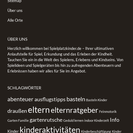
Sitemap
Über uns
Alle Orte
ÜBER UNS
Herzlich willkommen bei Spielplatzkinder.de – Ihrer ultimativen
Anlaufstelle für Spiel, Erkundung und das Erleben der Kindheit.
Tauchen Sie ein in die Welt des Spielens, Erlebens und Kindseins. Von
Spielideen und Spielgeräten bis hin zu aufregenden Abenteuern und
Erlebnissen haben wir alles für Sie im Angebot.
SCHLAGWÖRTER
basteln
abenteuer
ausflugstipps
Basteln Kinder
eltern
elternratgeber
draußen
Feinmotorik
gartenrutsche
Info
Garten Familie
Geduld lernen
indoor Kinderzelt
kinderaktivitäten
Kinder
Kinderbeschäftigung
Kinder