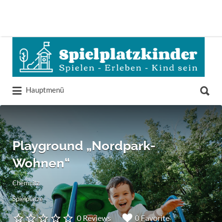
Suchen
nach:
Suchen
Hauptmenü
nach:
Playground „Nordpark-
Wohnen“
Chemnitz
Spielplätze
0 Reviews
0 Favorite