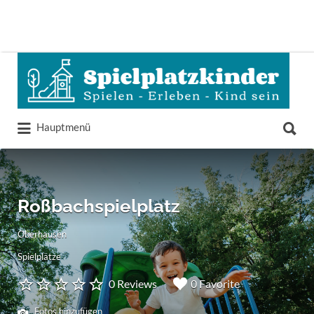
Suchen
nach:
Suchen
Hauptmenü
nach:
Roßbachspielplatz
Oberhausen
Spielplätze
0 Reviews
0 Favorite
Fotos hinzufügen