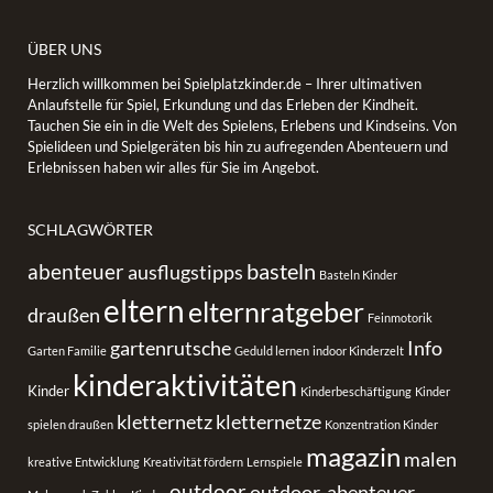
ÜBER UNS
Herzlich willkommen bei Spielplatzkinder.de – Ihrer ultimativen
Anlaufstelle für Spiel, Erkundung und das Erleben der Kindheit.
Tauchen Sie ein in die Welt des Spielens, Erlebens und Kindseins. Von
Spielideen und Spielgeräten bis hin zu aufregenden Abenteuern und
Erlebnissen haben wir alles für Sie im Angebot.
SCHLAGWÖRTER
basteln
abenteuer
ausflugstipps
Basteln Kinder
eltern
elternratgeber
draußen
Feinmotorik
gartenrutsche
Info
Garten Familie
Geduld lernen
indoor Kinderzelt
kinderaktivitäten
Kinder
Kinderbeschäftigung
Kinder
kletternetz
kletternetze
spielen draußen
Konzentration Kinder
magazin
malen
kreative Entwicklung
Kreativität fördern
Lernspiele
outdoor
outdoor-abenteuer