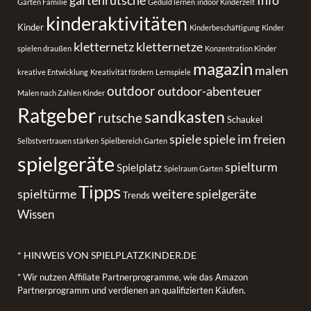
gartenrutsche
Info
Garten Familie
Geduld lernen
indoor Kinderzelt
kinderaktivitäten
Kinder
Kinderbeschäftigung
Kinder
kletternetz
kletternetze
spielen draußen
Konzentration Kinder
magazin
malen
kreative Entwicklung
Kreativität fördern
Lernspiele
outdoor
outdoor-abenteuer
Malen nach Zahlen Kinder
Ratgeber
sandkasten
rutsche
Schaukel
spiele
spiele im freien
Selbstvertrauen stärken
Spielbereich Garten
spielgeräte
spielturm
Spielplatz
Spielraum Garten
Tipps
spieltürme
weitere spielgeräte
Trends
Wissen
* HINWEIS VON SPIELPLATZKINDER.DE
* Wir nutzen Affiliate Partnerprogramme, wie das Amazon
Partnerprogramm und verdienen an qualifizierten Käufen.