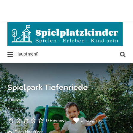
Suchen
nach:
Suchen
Hauptmenü
nach:
Spielpark Tiefenriede
Hannover
Spielplätze
0 Reviews
0 Favorite
Fotos hinzufügen