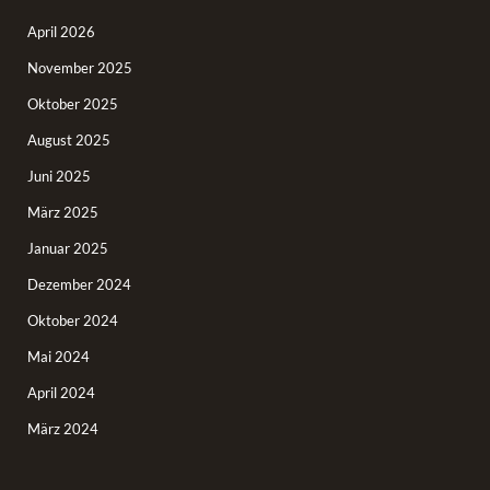
April 2026
November 2025
Oktober 2025
August 2025
Juni 2025
März 2025
Januar 2025
Dezember 2024
Oktober 2024
Mai 2024
April 2024
März 2024