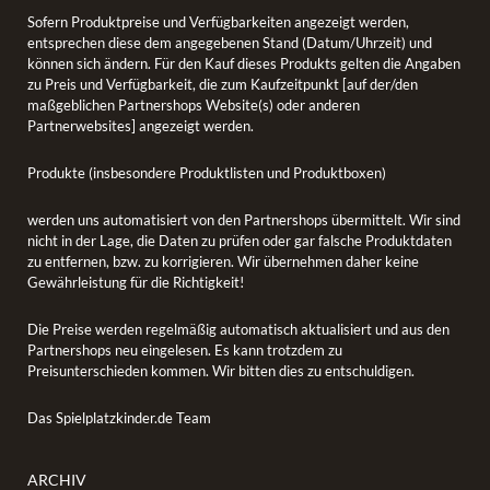
Sofern Produktpreise und Verfügbarkeiten angezeigt werden,
entsprechen diese dem angegebenen Stand (Datum/Uhrzeit) und
können sich ändern. Für den Kauf dieses Produkts gelten die Angaben
zu Preis und Verfügbarkeit, die zum Kaufzeitpunkt [auf der/den
maßgeblichen Partnershops Website(s) oder anderen
Partnerwebsites] angezeigt werden.
Produkte (insbesondere Produktlisten und Produktboxen)
werden uns automatisiert von den Partnershops übermittelt. Wir sind
nicht in der Lage, die Daten zu prüfen oder gar falsche Produktdaten
zu entfernen, bzw. zu korrigieren. Wir übernehmen daher keine
Gewährleistung für die Richtigkeit!
Die Preise werden regelmäßig automatisch aktualisiert und aus den
Partnershops neu eingelesen. Es kann trotzdem zu
Preisunterschieden kommen. Wir bitten dies zu entschuldigen.
Das Spielplatzkinder.de Team
ARCHIV