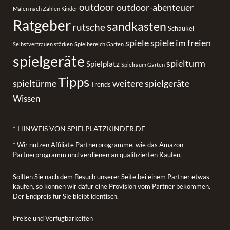
outdoor
outdoor-abenteuer
Malen nach Zahlen Kinder
Ratgeber
sandkasten
rutsche
Schaukel
spiele
spiele im freien
Selbstvertrauen stärken
Spielbereich Garten
spielgeräte
spielturm
Spielplatz
Spielraum Garten
Tipps
spieltürme
weitere spielgeräte
Trends
Wissen
* HINWEIS VON SPIELPLATZKINDER.DE
* Wir nutzen Affiliate Partnerprogramme, wie das Amazon
Partnerprogramm und verdienen an qualifizierten Käufen.
Sollten Sie nach dem Besuch unserer Seite bei einem Partner etwas
kaufen, so können wir dafür eine Provision vom Partner bekommen.
Der Endpreis für Sie bleibt identisch.
Preise und Verfügbarkeiten