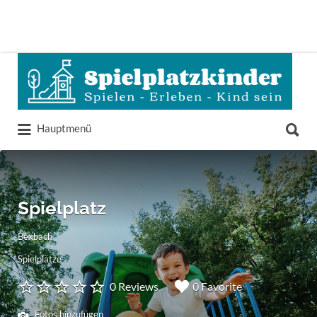
Suchen
nach:
Suchen
Hauptmenü
nach:
Spielplatz
Bexbach
Spielplätze
0 Reviews
0 Favorite
Fotos hinzufügen