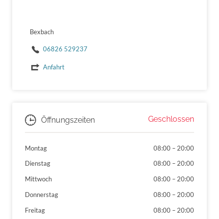
Bexbach
06826 529237
Anfahrt
Geschlossen
Öffnungszeiten
Montag
08:00
–
20:00
Dienstag
08:00
–
20:00
Mittwoch
08:00
–
20:00
Donnerstag
08:00
–
20:00
Freitag
08:00
–
20:00