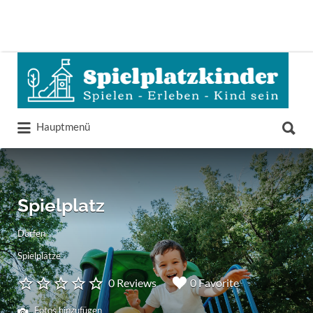
Suchen
nach:
Suchen
Hauptmenü
nach:
Spielplatz
Dorfen
Spielplätze
0 Reviews
0 Favorite
Fotos hinzufügen