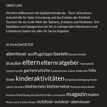
ÜBER UNS
Herzlich willkommen bei Spielplatzkinder.de – Ihrer ultimativen
Anlaufstelle für Spiel, Erkundung und das Erleben der Kindheit.
Tauchen Sie ein in die Welt des Spielens, Erlebens und Kindseins. Von
Spielideen und Spielgeräten bis hin zu aufregenden Abenteuern und
Erlebnissen haben wir alles für Sie im Angebot.
SCHLAGWÖRTER
basteln
abenteuer
ausflugstipps
Basteln Kinder
eltern
elternratgeber
draußen
Feinmotorik
gartenrutsche
Info
Garten Familie
Geduld lernen
indoor Kinderzelt
kinderaktivitäten
Kinder
Kinderbeschäftigung
Kinder
kletternetz
kletternetze
spielen draußen
Konzentration Kinder
magazin
malen
kreative Entwicklung
Kreativität fördern
Lernspiele
outdoor
outdoor-abenteuer
Malen nach Zahlen Kinder