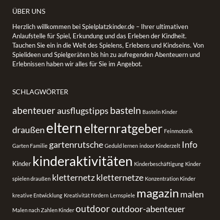
ÜBER UNS
Herzlich willkommen bei Spielplatzkinder.de – Ihrer ultimativen
Anlaufstelle für Spiel, Erkundung und das Erleben der Kindheit.
Tauchen Sie ein in die Welt des Spielens, Erlebens und Kindseins. Von
Spielideen und Spielgeräten bis hin zu aufregenden Abenteuern und
Erlebnissen haben wir alles für Sie im Angebot.
SCHLAGWÖRTER
basteln
abenteuer
ausflugstipps
Basteln Kinder
eltern
elternratgeber
draußen
Feinmotorik
gartenrutsche
Info
Garten Familie
Geduld lernen
indoor Kinderzelt
kinderaktivitäten
Kinder
Kinderbeschäftigung
Kinder
kletternetz
kletternetze
spielen draußen
Konzentration Kinder
magazin
malen
kreative Entwicklung
Kreativität fördern
Lernspiele
outdoor
outdoor-abenteuer
Malen nach Zahlen Kinder