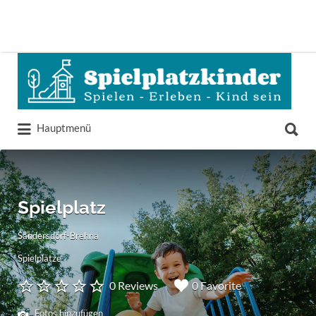
Suchen
nach:
Suchen
Hauptmenü
nach:
Spielplatz
Sandersdorf-Brehna
Spielplätze
0 Reviews
0 Favorite
Fotos hinzufügen