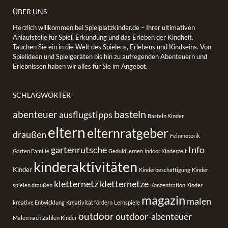
ÜBER UNS
Herzlich willkommen bei Spielplatzkinder.de – Ihrer ultimativen
Anlaufstelle für Spiel, Erkundung und das Erleben der Kindheit.
Tauchen Sie ein in die Welt des Spielens, Erlebens und Kindseins. Von
Spielideen und Spielgeräten bis hin zu aufregenden Abenteuern und
Erlebnissen haben wir alles für Sie im Angebot.
SCHLAGWÖRTER
basteln
abenteuer
ausflugstipps
Basteln Kinder
eltern
elternratgeber
draußen
Feinmotorik
gartenrutsche
Info
Garten Familie
Geduld lernen
indoor Kinderzelt
kinderaktivitäten
Kinder
Kinderbeschäftigung
Kinder
kletternetz
kletternetze
spielen draußen
Konzentration Kinder
magazin
malen
kreative Entwicklung
Kreativität fördern
Lernspiele
outdoor
outdoor-abenteuer
Malen nach Zahlen Kinder