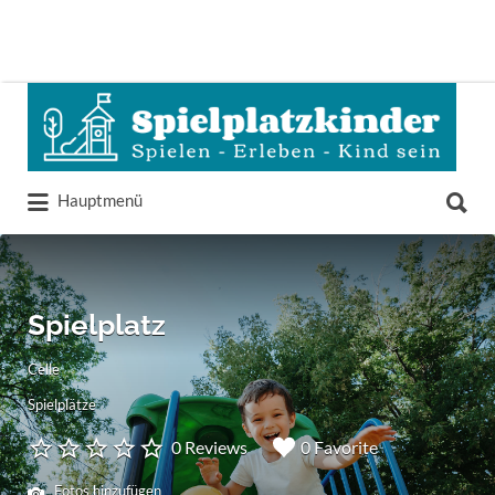
Suchen
nach:
Suchen
Hauptmenü
nach:
Spielplatz
Celle
Spielplätze
0 Reviews
0 Favorite
Fotos hinzufügen