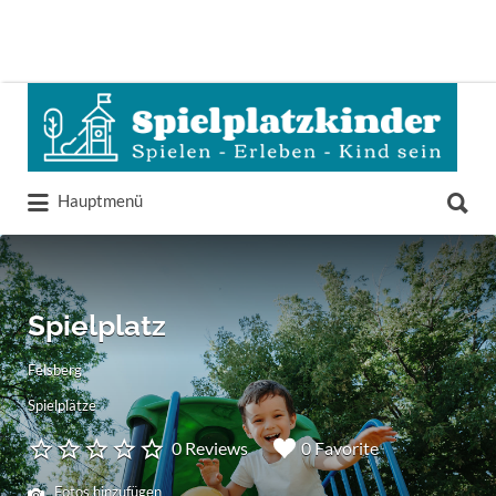
Suchen
nach:
Suchen
Hauptmenü
nach:
Spielplatz
Felsberg
Spielplätze
0 Reviews
0 Favorite
Fotos hinzufügen