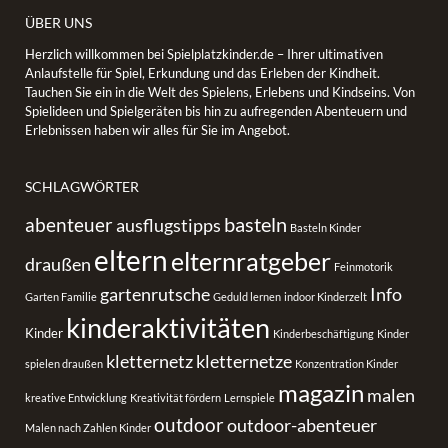
ÜBER UNS
Herzlich willkommen bei Spielplatzkinder.de – Ihrer ultimativen
Anlaufstelle für Spiel, Erkundung und das Erleben der Kindheit.
Tauchen Sie ein in die Welt des Spielens, Erlebens und Kindseins. Von
Spielideen und Spielgeräten bis hin zu aufregenden Abenteuern und
Erlebnissen haben wir alles für Sie im Angebot.
SCHLAGWÖRTER
basteln
abenteuer
ausflugstipps
Basteln Kinder
eltern
elternratgeber
draußen
Feinmotorik
gartenrutsche
Info
Garten Familie
Geduld lernen
indoor Kinderzelt
kinderaktivitäten
Kinder
Kinderbeschäftigung
Kinder
kletternetz
kletternetze
spielen draußen
Konzentration Kinder
magazin
malen
kreative Entwicklung
Kreativität fördern
Lernspiele
outdoor
outdoor-abenteuer
Malen nach Zahlen Kinder