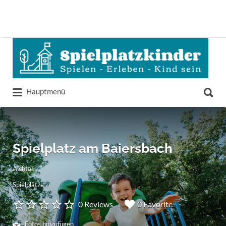
Suchen
nach:
Suchen
Hauptmenü
nach:
Spielplatz am Baiersbach
Aichtal
Spielplätze
0 Reviews
0 Favorite
Fotos hinzufügen