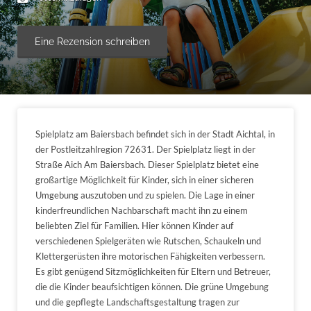
Eine Rezension schreiben
Spielplatz am Baiersbach befindet sich in der Stadt Aichtal, in
der Postleitzahlregion 72631. Der Spielplatz liegt in der
Straße Aich Am Baiersbach. Dieser Spielplatz bietet eine
großartige Möglichkeit für Kinder, sich in einer sicheren
Umgebung auszutoben und zu spielen. Die Lage in einer
kinderfreundlichen Nachbarschaft macht ihn zu einem
beliebten Ziel für Familien. Hier können Kinder auf
verschiedenen Spielgeräten wie Rutschen, Schaukeln und
Klettergerüsten ihre motorischen Fähigkeiten verbessern.
Es gibt genügend Sitzmöglichkeiten für Eltern und Betreuer,
die die Kinder beaufsichtigen können. Die grüne Umgebung
und die gepflegte Landschaftsgestaltung tragen zur