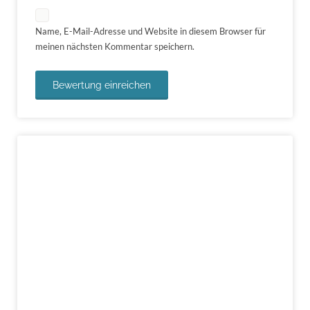
Name, E-Mail-Adresse und Website in diesem Browser für
meinen nächsten Kommentar speichern.