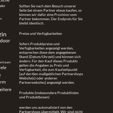
nder
Sollten Sie nach dem Besuch unserer
Seite bei einem Partner etwas kaufen, so
können wir dafür eine Provision vom
Partner bekommen. Der Endpreis für Sie
en
bleibt identisch.
zin
Preise und Verfügbarkeiten
tdoor
Sofern Produktpreise und
Verfügbarkeiten angezeigt werden,
entsprechen diese dem angegebenen
Stand (Datum/Uhrzeit) und können sich
ändern. Für den Kauf dieses Produkts
vertrauen
gelten die Angaben zu Preis und
iele
Verfügbarkeit, die zum Kaufzeitpunkt
e
[auf der/den maßgeblichen Partnershops
Website(s) oder anderen
urm
Partnerwebsites] angezeigt werden.
eitere
Produkte (insbesondere Produktlisten
und Produktboxen)
werden uns automatisiert von den
Partnershops übermittelt. Wir sind nicht