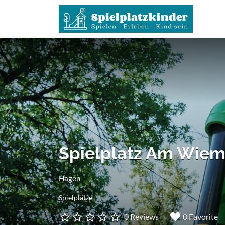
Suchen
nach:
Spielplatz Am Wie
Hagen
Spielplätze
0 Reviews
0 Favorite