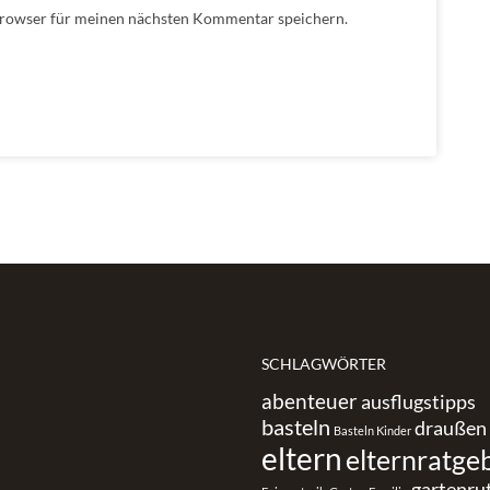
Browser für meinen nächsten Kommentar speichern.
SCHLAGWÖRTER
abenteuer
ausflugstipps
basteln
draußen
Basteln Kinder
eltern
elternratge
gartenru