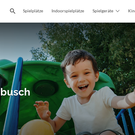
Spielplätze
Indoorspielplätze
Spielgeräte
Kin
mbusch