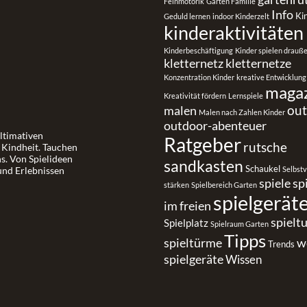
Feinmotorik
Garten Familie
Info
Ki
Geduld lernen
indoor Kinderzelt
kinderaktivitäten
Kinderbeschäftigung
Kinder spielen drauß
kletternetz
kletternetze
Konzentration Kinder
kreative Entwicklung
maga
Kreativität fördern
Lernspiele
ou
malen
Malen nach Zahlen Kinder
outdoor-abenteuer
ultimativen
Ratgeber
rutsche
r Kindheit. Tauchen
ns. Von Spielideen
sandkasten
Schaukel
und Erlebnissen
Selbst
spiele
sp
stärken
Spielbereich Garten
spielgerät
im freien
spielt
Spielplatz
Spielraum Garten
Tipps
spieltürme
w
Trends
spielgeräte
Wissen