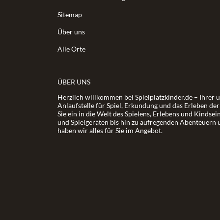
Sitemap
Über uns
Alle Orte
ÜBER UNS
Herzlich willkommen bei Spielplatzkinder.de – Ihrer 
Anlaufstelle für Spiel, Erkundung und das Erleben de
Sie ein in die Welt des Spielens, Erlebens und Kindsei
und Spielgeräten bis hin zu aufregenden Abenteuern 
haben wir alles für Sie im Angebot.