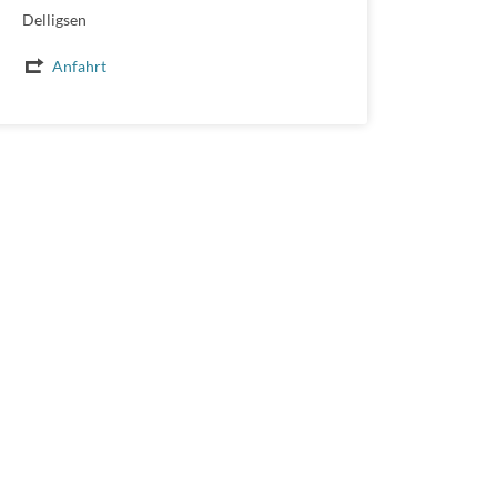
Delligsen
Anfahrt