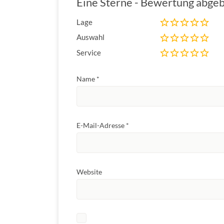
Eine Sterne - Bewertung abgeb
Lage
Auswahl
Service
Name
*
E-Mail-Adresse
*
Website