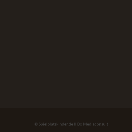
© Spielplatzkinder.de II Bo Mediaconsult