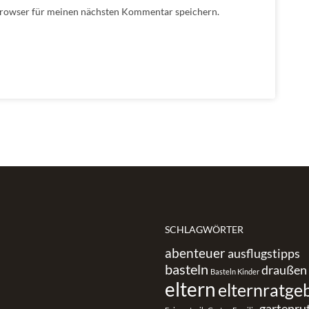
Browser für meinen nächsten Kommentar speichern.
SCHLAGWÖRTER
abenteuer
ausflugstipps
basteln
draußen
Basteln Kinder
eltern
elternratge
gartenru