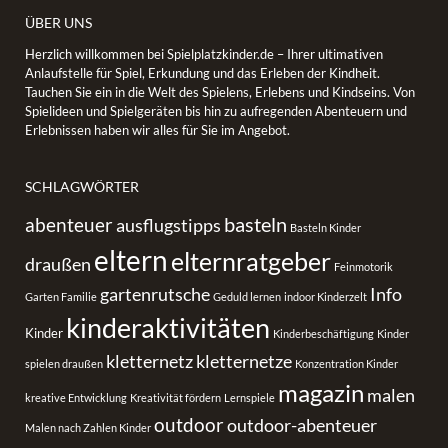
ÜBER UNS
Herzlich willkommen bei Spielplatzkinder.de – Ihrer ultimativen
Anlaufstelle für Spiel, Erkundung und das Erleben der Kindheit.
Tauchen Sie ein in die Welt des Spielens, Erlebens und Kindseins. Von
Spielideen und Spielgeräten bis hin zu aufregenden Abenteuern und
Erlebnissen haben wir alles für Sie im Angebot.
SCHLAGWÖRTER
basteln
abenteuer
ausflugstipps
Basteln Kinder
eltern
elternratgeber
draußen
Feinmotorik
gartenrutsche
Info
Garten Familie
Geduld lernen
indoor Kinderzelt
kinderaktivitäten
Kinder
Kinderbeschäftigung
Kinder
kletternetz
kletternetze
spielen draußen
Konzentration Kinder
magazin
malen
kreative Entwicklung
Kreativität fördern
Lernspiele
outdoor
outdoor-abenteuer
Malen nach Zahlen Kinder