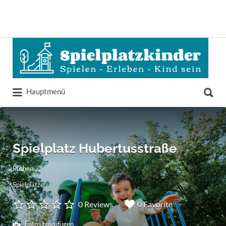
Suchen
nach:
Suchen
Hauptmenü
nach:
Spielplatz Hubertusstraße
Rüthen
Spielplätze
0 Reviews
0 Favorite
Fotos hinzufügen