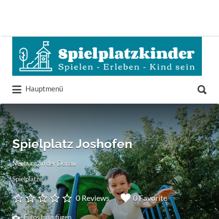
Suchen
nach:
Suchen
Hauptmenü
nach:
Spielplatz Joshofen
Neuburg an der Donau
Spielplätze
0 Reviews
0 Favorite
Fotos hinzufügen