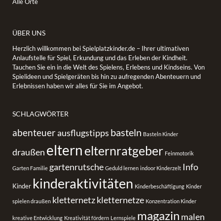
Alle Orte
ÜBER UNS
Herzlich willkommen bei Spielplatzkinder.de – Ihrer ultimativen
Anlaufstelle für Spiel, Erkundung und das Erleben der Kindheit.
Tauchen Sie ein in die Welt des Spielens, Erlebens und Kindseins. Von
Spielideen und Spielgeräten bis hin zu aufregenden Abenteuern und
Erlebnissen haben wir alles für Sie im Angebot.
SCHLAGWÖRTER
basteln
abenteuer
ausflugstipps
Basteln Kinder
eltern
elternratgeber
draußen
Feinmotorik
gartenrutsche
Info
Garten Familie
Geduld lernen
indoor Kinderzelt
kinderaktivitäten
Kinder
Kinderbeschäftigung
Kinder
kletternetz
kletternetze
spielen draußen
Konzentration Kinder
magazin
malen
kreative Entwicklung
Kreativität fördern
Lernspiele