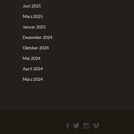
Juni 2025
März 2025
Januar 2025
Dezember 2024
Oktober 2024
Mai 2024
April 2024
März 2024