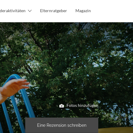
deraktivitäten
Elternratgeber
Magazin
Fotos hinzufügen
Eine Rezension schreiben