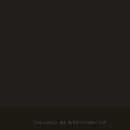
© Spielplatzkinder.de II Bo Mediaconsult