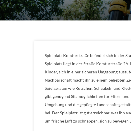
Spielplatz Komturstraße befindet sich in der St
Spielplatz liegt in der Straße Komturstraße 2A. 
Kinder, sich in einer sicheren Umgebung auszuto
Nachbarschaft macht ihn zu einem beliebten Zie
Spielgeräten wie Rutschen, Schaukeln und Klett
gibt genügend Sitzmöglichkeiten für Eltern und 
Umgebung und die gepflegte Landschaftsgestalt
bei. Der Spielplatz ist gut erreichbar, was ihn 
um frische Luft zu schnappen, sich zu bewegen