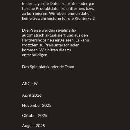
in der Lage, die Daten zu prüfen oder gar
falsche Produktdaten zu entfernen, bzw.
zu korrigieren. Wir übernehmen daher
keine Gewährleistung für die Richtigkeit!
Die Preise werden regelmäßig
automatisch aktualisiert und aus den
Partnershops neu eingelesen. Es kann
trotzdem zu Preisunterschieden
kommen. Wir bitten dies zu
entschuldigen.
Das Spielplatzkinder.de Team
ARCHIV
April 2026
November 2025
Oktober 2025
August 2025