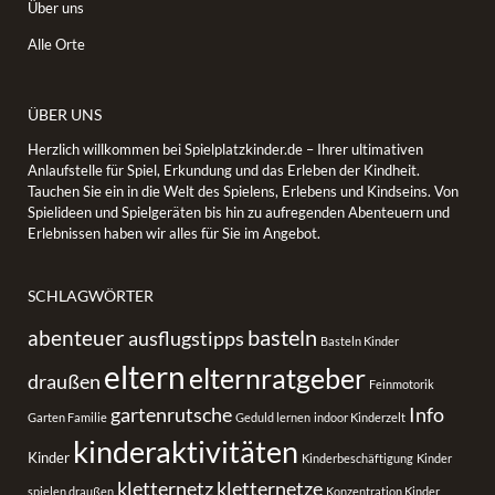
Über uns
Alle Orte
ÜBER UNS
Herzlich willkommen bei Spielplatzkinder.de – Ihrer ultimativen
Anlaufstelle für Spiel, Erkundung und das Erleben der Kindheit.
Tauchen Sie ein in die Welt des Spielens, Erlebens und Kindseins. Von
Spielideen und Spielgeräten bis hin zu aufregenden Abenteuern und
Erlebnissen haben wir alles für Sie im Angebot.
SCHLAGWÖRTER
basteln
abenteuer
ausflugstipps
Basteln Kinder
eltern
elternratgeber
draußen
Feinmotorik
gartenrutsche
Info
Garten Familie
Geduld lernen
indoor Kinderzelt
kinderaktivitäten
Kinder
Kinderbeschäftigung
Kinder
kletternetz
kletternetze
spielen draußen
Konzentration Kinder