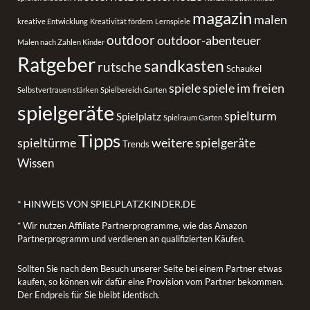
magazin
malen
kreative Entwicklung
Kreativität fördern
Lernspiele
outdoor
outdoor-abenteuer
Malen nach Zahlen Kinder
Ratgeber
sandkasten
rutsche
Schaukel
spiele
spiele im freien
Selbstvertrauen stärken
Spielbereich Garten
spielgeräte
spielturm
Spielplatz
Spielraum Garten
Tipps
spieltürme
weitere spielgeräte
Trends
Wissen
* HINWEIS VON SPIELPLATZKINDER.DE
* Wir nutzen Affiliate Partnerprogramme, wie das Amazon
Partnerprogramm und verdienen an qualifizierten Käufen.
Sollten Sie nach dem Besuch unserer Seite bei einem Partner etwas
kaufen, so können wir dafür eine Provision vom Partner bekommen.
Der Endpreis für Sie bleibt identisch.