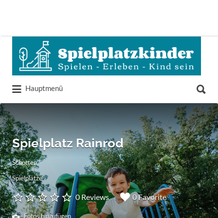
Suchen
nach:
Suchen
Hauptmenü
nach:
Spielplatz Rainrod
Schotten
Spielplätze
0 Reviews
0 Favorite
Fotos hinzufügen