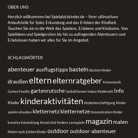
ÜBER UNS
Herzlich willkommen bei Spielplatzkinder.de – Ihrer ultimativen
Anlaufstelle für Spiel, Erkundung und das Erleben der Kindheit.
Tauchen Sie ein in die Welt des Spielens, Erlebens und Kindseins. Von
Spielideen und Spielgeräten bis hin zu aufregenden Abenteuern und
Erlebnissen haben wir alles für Sie im Angebot.
SCHLAGWÖRTER
basteln
abenteuer
ausflugstipps
Basteln Kinder
eltern
elternratgeber
draußen
Feinmotorik
gartenrutsche
Info
Garten Familie
Geduld lernen
indoor Kinderzelt
kinderaktivitäten
Kinder
Kinderbeschäftigung
Kinder
kletternetz
kletternetze
spielen draußen
Konzentration Kinder
magazin
malen
kreative Entwicklung
Kreativität fördern
Lernspiele
outdoor
outdoor-abenteuer
Malen nach Zahlen Kinder