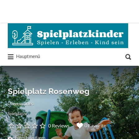
Suchen
nach:
Suchen
Hauptmenü
nach:
Spielplatz Rosenweg
Grevesmühlen
Spielplätze
0 Reviews
0 Favorite
Fotos hinzufügen