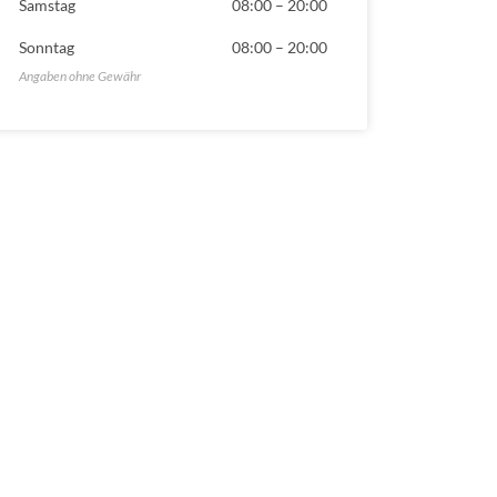
Samstag
08:00
–
20:00
Sonntag
08:00
–
20:00