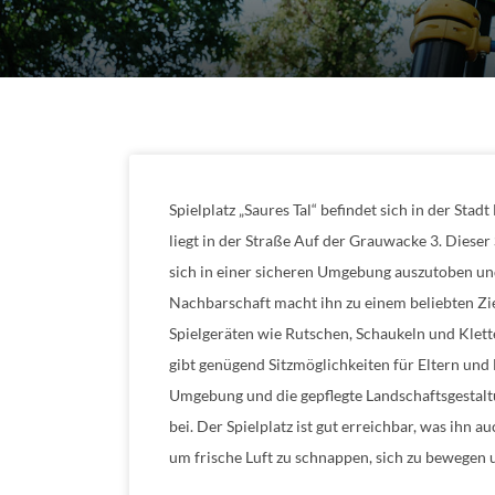
Spielplatz „Saures Tal“ befindet sich in der Sta
liegt in der Straße Auf der Grauwacke 3. Dieser 
sich in einer sicheren Umgebung auszutoben und
Nachbarschaft macht ihn zu einem beliebten Zie
Spielgeräten wie Rutschen, Schaukeln und Klett
gibt genügend Sitzmöglichkeiten für Eltern und 
Umgebung und die gepflegte Landschaftsgestalt
bei. Der Spielplatz ist gut erreichbar, was ihn 
um frische Luft zu schnappen, sich zu bewegen