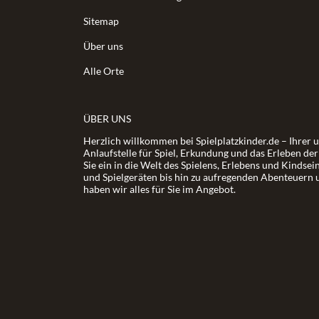
Sitemap
Über uns
Alle Orte
ÜBER UNS
Herzlich willkommen bei Spielplatzkinder.de – Ihrer 
Anlaufstelle für Spiel, Erkundung und das Erleben de
Sie ein in die Welt des Spielens, Erlebens und Kindsei
und Spielgeräten bis hin zu aufregenden Abenteuern 
haben wir alles für Sie im Angebot.