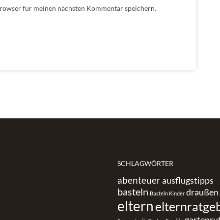
Browser für meinen nächsten Kommentar speichern.
SCHLAGWÖRTER
abenteuer
ausflugstipps
basteln
draußen
Basteln Kinder
eltern
elternratge
gartenru