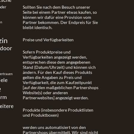
nder
Sollten Sie nach dem Besuch unserer
Seite bei einem Partner etwas kaufen, so
können wir dafür eine Provision vom
Partner bekommen. Der Endpreis für Sie
en
bleibt identisch.
zin
Preise und Verfügbarkeiten
tdoor
Sofern Produktpreise und
Verfügbarkeiten angezeigt werden,
entsprechen diese dem angegebenen
Stand (Datum/Uhrzeit) und können sich
ändern. Für den Kauf dieses Produkts
vertrauen
gelten die Angaben zu Preis und
iele
Verfügbarkeit, die zum Kaufzeitpunkt
e
[auf der/den maßgeblichen Partnershops
Website(s) oder anderen
urm
Partnerwebsites] angezeigt werden.
eitere
Produkte (insbesondere Produktlisten
und Produktboxen)
werden uns automatisiert von den
Partnershops übermittelt. Wir sind nicht