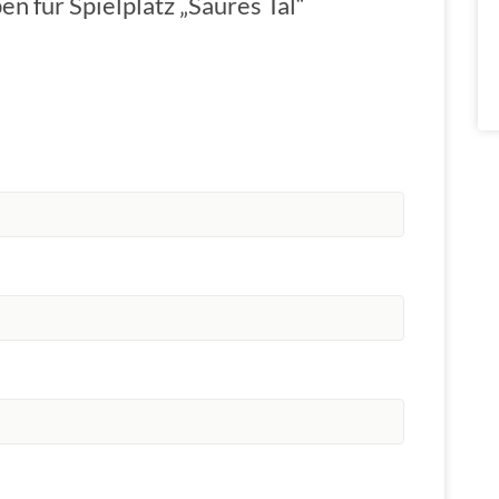
n für Spielplatz „Saures Tal“