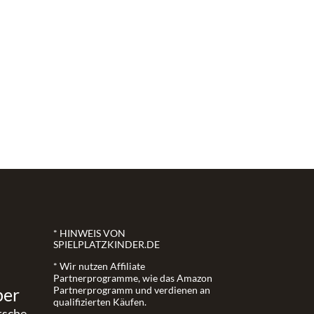
* HINWEIS VON
SPIELPLATZKINDER.DE
* Wir nutzen Affiliate
Partnerprogramme, wie das Amazon
ber
Partnerprogramm und verdienen an
qualifizierten Käufen.
tsche