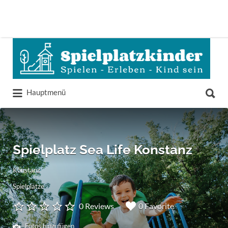
Suchen
nach:
Suchen
Hauptmenü
nach:
Spielplatz Sea Life Konstanz
Konstanz
Spielplätze
0 Reviews
0 Favorite
Fotos hinzufügen