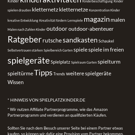
Kinder
Kinderbeschäftigung
Kinder
kletternetz
kletternetze
spielen draußen
Konzentration Kinder
magazin
malen
kreative Entwicklung
Kreativität fördern
Lernspiele
outdoor
outdoor-abenteuer
Malen nach Zahlen Kinder
Ratgeber
sandkasten
rutsche
Schaukel
spiele
spiele im freien
Selbstvertrauen stärken
Spielbereich Garten
spielgeräte
spielturm
Spielplatz
Spielraum Garten
Tipps
spieltürme
weitere spielgeräte
Trends
Wissen
* HINWEIS VON SPIELPLATZKINDER.DE
* Wir nutzen Affiliate Partnerprogramme, wie das Amazon
Partnerprogramm und verdienen an qualifizierten Käufen.
Sollten Sie nach dem Besuch unserer Seite bei einem Partner etwas
kaufen, so können wir dafür eine Provision vom Partner bekommen.