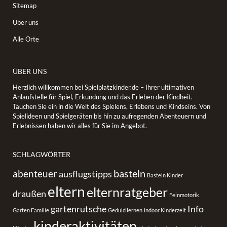
Sitemap
Über uns
Alle Orte
ÜBER UNS
Herzlich willkommen bei Spielplatzkinder.de – Ihrer ultimativen
Anlaufstelle für Spiel, Erkundung und das Erleben der Kindheit.
Tauchen Sie ein in die Welt des Spielens, Erlebens und Kindseins. Von
Spielideen und Spielgeräten bis hin zu aufregenden Abenteuern und
Erlebnissen haben wir alles für Sie im Angebot.
SCHLAGWÖRTER
basteln
abenteuer
ausflugstipps
Basteln Kinder
eltern
elternratgeber
draußen
Feinmotorik
gartenrutsche
Info
Garten Familie
Geduld lernen
indoor Kinderzelt
kinderaktivitäten