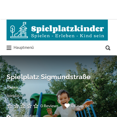
Suchen
nach:
Suchen
Hauptmenü
nach:
Spielplatz Sigmundstraße
Aachen
Spielplätze
0 Reviews
0 Favorite
Fotos hinzufügen