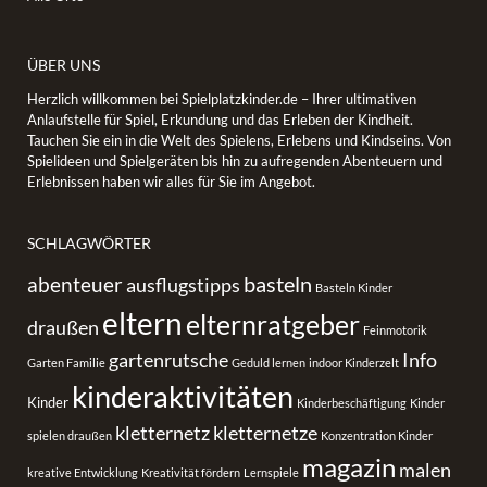
ÜBER UNS
Herzlich willkommen bei Spielplatzkinder.de – Ihrer ultimativen
Anlaufstelle für Spiel, Erkundung und das Erleben der Kindheit.
Tauchen Sie ein in die Welt des Spielens, Erlebens und Kindseins. Von
Spielideen und Spielgeräten bis hin zu aufregenden Abenteuern und
Erlebnissen haben wir alles für Sie im Angebot.
SCHLAGWÖRTER
basteln
abenteuer
ausflugstipps
Basteln Kinder
eltern
elternratgeber
draußen
Feinmotorik
gartenrutsche
Info
Garten Familie
Geduld lernen
indoor Kinderzelt
kinderaktivitäten
Kinder
Kinderbeschäftigung
Kinder
kletternetz
kletternetze
spielen draußen
Konzentration Kinder
magazin
malen
kreative Entwicklung
Kreativität fördern
Lernspiele