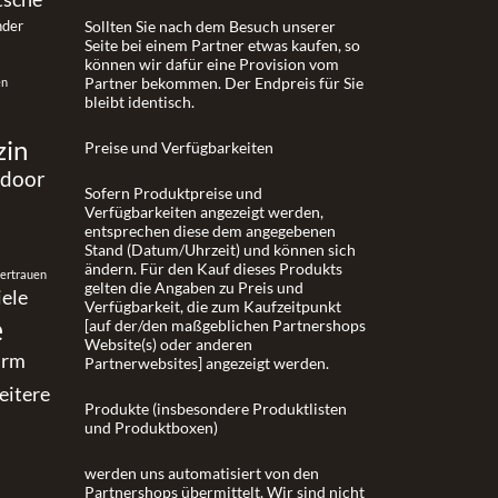
nder
Sollten Sie nach dem Besuch unserer
Seite bei einem Partner etwas kaufen, so
können wir dafür eine Provision vom
Partner bekommen. Der Endpreis für Sie
en
bleibt identisch.
zin
Preise und Verfügbarkeiten
tdoor
Sofern Produktpreise und
Verfügbarkeiten angezeigt werden,
entsprechen diese dem angegebenen
Stand (Datum/Uhrzeit) und können sich
ändern. Für den Kauf dieses Produkts
vertrauen
gelten die Angaben zu Preis und
iele
Verfügbarkeit, die zum Kaufzeitpunkt
e
[auf der/den maßgeblichen Partnershops
Website(s) oder anderen
urm
Partnerwebsites] angezeigt werden.
eitere
Produkte (insbesondere Produktlisten
und Produktboxen)
werden uns automatisiert von den
Partnershops übermittelt. Wir sind nicht