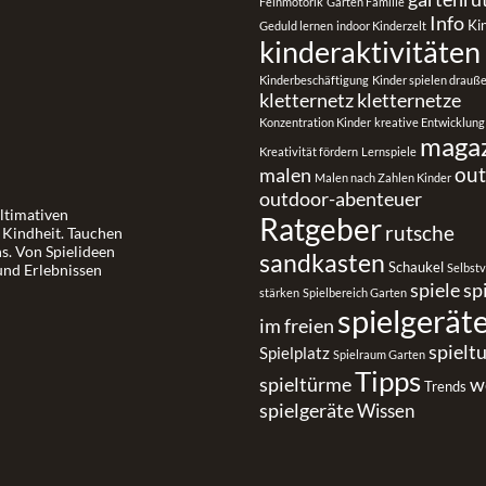
Feinmotorik
Garten Familie
Info
Ki
Geduld lernen
indoor Kinderzelt
kinderaktivitäten
Kinderbeschäftigung
Kinder spielen drauß
kletternetz
kletternetze
Konzentration Kinder
kreative Entwicklung
maga
Kreativität fördern
Lernspiele
ou
malen
Malen nach Zahlen Kinder
outdoor-abenteuer
ultimativen
Ratgeber
rutsche
r Kindheit. Tauchen
ns. Von Spielideen
sandkasten
Schaukel
und Erlebnissen
Selbst
spiele
sp
stärken
Spielbereich Garten
spielgerät
im freien
spielt
Spielplatz
Spielraum Garten
Tipps
spieltürme
w
Trends
spielgeräte
Wissen