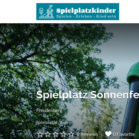
Suchen
nach:
Spielplatz Sonnenfe
Freudenberg
Spielplätze
0 Reviews
0 Favorite