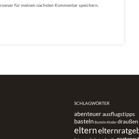
Browser für meinen nächsten Kommentar speichern.
SCHLAGWÖRTER
abenteuer
ausflugstipps
basteln
draußen
Basteln Kinder
eltern
elternratge
gartenru