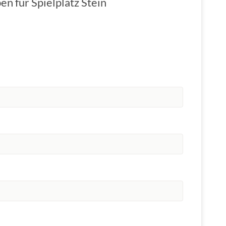
n für Spielplatz Stein