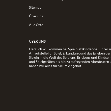
Sitemap
Über uns
Alle Orte
ÜBER UNS
Herzlich willkommen bei Spielplatzkinder.de – Ihrer 
Anlaufstelle für Spiel, Erkundung und das Erleben de
Sie ein in die Welt des Spielens, Erlebens und Kindsei
und Spielgeräten bis hin zu aufregenden Abenteuern 
haben wir alles für Sie im Angebot.