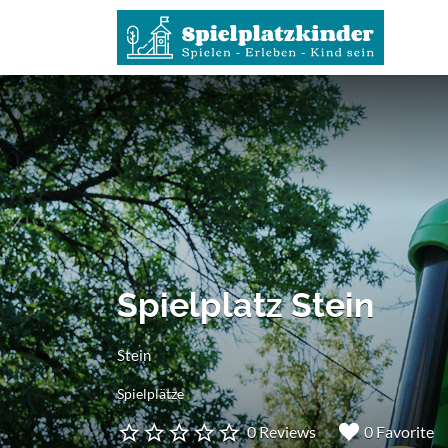
Suchen
nach:
Spielplatz Stein
Stein
Spielplätze
0 Reviews
0 Favorite