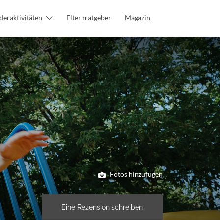
deraktivitäten
Elternratgeber
Magazin
Fotos hinzufügen
Eine Rezension schreiben