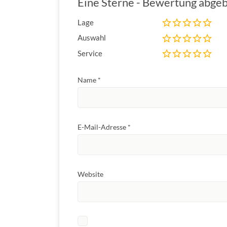
Eine Sterne - Bewertung abgebe
Lage
Auswahl
Service
Name
*
E-Mail-Adresse
*
Website