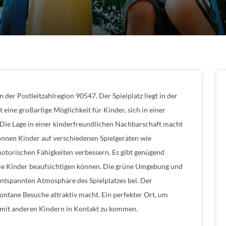
 in der Postleitzahlregion 90547. Der Spielplatz liegt in der
t eine großartige Möglichkeit für Kinder, sich in einer
Die Lage in einer kinderfreundlichen Nachbarschaft macht
können Kinder auf verschiedenen Spielgeräten wie
otorischen Fähigkeiten verbessern. Es gibt genügend
 die Kinder beaufsichtigen können. Die grüne Umgebung und
 entspannten Atmosphäre des Spielplatzes bei. Der
spontane Besuche attraktiv macht. Ein perfekter Ort, um
d mit anderen Kindern in Kontakt zu kommen.