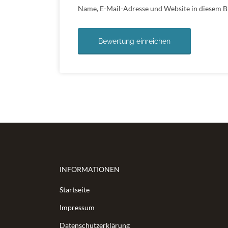
Name, E-Mail-Adresse und Website in diesem 
INFORMATIONEN
Startseite
Impressum
Datenschutzerklärung