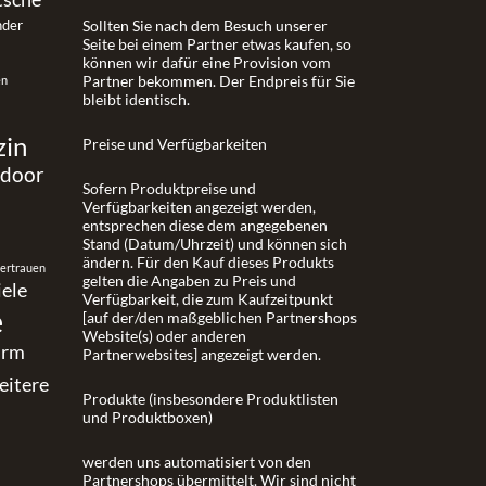
nder
Sollten Sie nach dem Besuch unserer
Seite bei einem Partner etwas kaufen, so
können wir dafür eine Provision vom
Partner bekommen. Der Endpreis für Sie
en
bleibt identisch.
zin
Preise und Verfügbarkeiten
tdoor
Sofern Produktpreise und
Verfügbarkeiten angezeigt werden,
entsprechen diese dem angegebenen
Stand (Datum/Uhrzeit) und können sich
ändern. Für den Kauf dieses Produkts
vertrauen
gelten die Angaben zu Preis und
iele
Verfügbarkeit, die zum Kaufzeitpunkt
e
[auf der/den maßgeblichen Partnershops
Website(s) oder anderen
urm
Partnerwebsites] angezeigt werden.
eitere
Produkte (insbesondere Produktlisten
und Produktboxen)
werden uns automatisiert von den
Partnershops übermittelt. Wir sind nicht