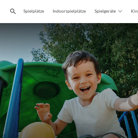
Spielplätze
Indoorspielplätze
Spielgeräte
Kin