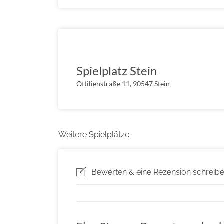
Spielplatz Stein
Ottilienstraße 11, 90547 Stein
Weitere Spielplätze
Bewerten & eine Rezension schreib