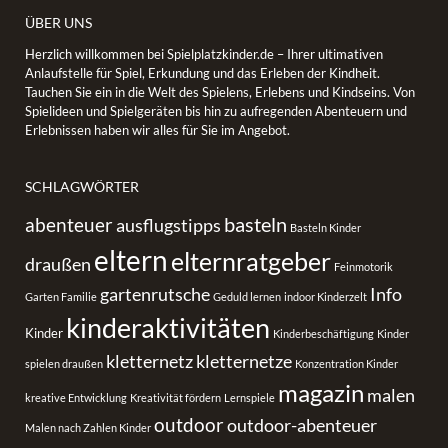
ÜBER UNS
Herzlich willkommen bei Spielplatzkinder.de – Ihrer ultimativen
Anlaufstelle für Spiel, Erkundung und das Erleben der Kindheit.
Tauchen Sie ein in die Welt des Spielens, Erlebens und Kindseins. Von
Spielideen und Spielgeräten bis hin zu aufregenden Abenteuern und
Erlebnissen haben wir alles für Sie im Angebot.
SCHLAGWÖRTER
basteln
abenteuer
ausflugstipps
Basteln Kinder
eltern
elternratgeber
draußen
Feinmotorik
gartenrutsche
Info
Garten Familie
Geduld lernen
indoor Kinderzelt
kinderaktivitäten
Kinder
Kinderbeschäftigung
Kinder
kletternetz
kletternetze
spielen draußen
Konzentration Kinder
magazin
malen
kreative Entwicklung
Kreativität fördern
Lernspiele
outdoor
outdoor-abenteuer
Malen nach Zahlen Kinder