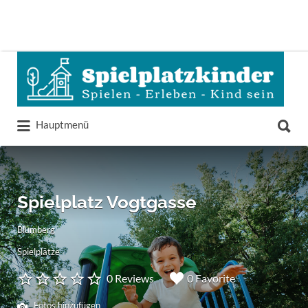
Suchen
nach:
Suchen
Hauptmenü
nach:
Spielplatz Vogtgasse
Blumberg
Spielplätze
0 Reviews
0 Favorite
Fotos hinzufügen