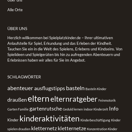
Alle Orte
ÜBER UNS
Herzlich willkommen bei Spielplatzkinder.de – Ihrer ultimativen
Anlaufstelle für Spiel, Erkundung und das Erleben der Kindheit.
Tauchen Sie ein in die Welt des Spielens, Erlebens und Kindseins. Von
Spielideen und Spielgeräten bis hin zu aufregenden Abenteuern und
Erlebnissen haben wir alles für Sie im Angebot.
SCHLAGWÖRTER
basteln
abenteuer
ausflugstipps
Basteln Kinder
eltern
elternratgeber
draußen
Feinmotorik
gartenrutsche
Info
Garten Familie
Geduld lernen
indoor Kinderzelt
kinderaktivitäten
Kinder
Kinderbeschäftigung
Kinder
kletternetz
kletternetze
spielen draußen
Konzentration Kinder