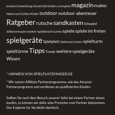
magazin
malen
kreative Entwicklung
Kreativität fördern
Lernspiele
outdoor
outdoor-abenteuer
Malen nach Zahlen Kinder
Ratgeber
sandkasten
rutsche
Schaukel
spiele
spiele im freien
Selbstvertrauen stärken
Spielbereich Garten
spielgeräte
spielturm
Spielplatz
Spielraum Garten
Tipps
spieltürme
weitere spielgeräte
Trends
Wissen
* HINWEIS VON SPIELPLATZKINDER.DE
* Wir nutzen Affiliate Partnerprogramme, wie das Amazon
Partnerprogramm und verdienen an qualifizierten Käufen.
Sollten Sie nach dem Besuch unserer Seite bei einem Partner etwas
kaufen, so können wir dafür eine Provision vom Partner bekommen.
Der Endpreis für Sie bleibt identisch.