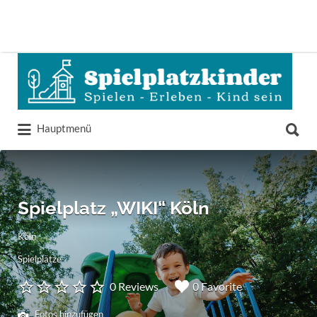
Suchen
nach:
Suchen
Hauptmenü
nach:
Spielplatz „WIKI“ Köln
Köln
Spielplätze
0 Reviews
0 Favorite
Fotos hinzufügen