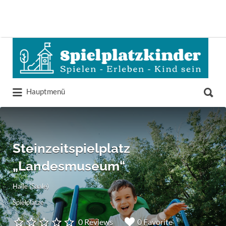
Suchen
nach:
Suchen
Hauptmenü
nach:
Steinzeitspielplatz
„Landesmuseum“
Halle (Saale)
Spielplätze
0 Reviews
0 Favorite