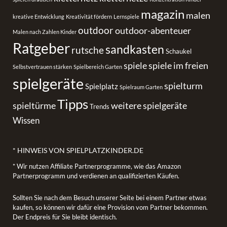
magazin
malen
kreative Entwicklung
Kreativität fördern
Lernspiele
outdoor
outdoor-abenteuer
Malen nach Zahlen Kinder
Ratgeber
sandkasten
rutsche
Schaukel
spiele
spiele im freien
Selbstvertrauen stärken
Spielbereich Garten
spielgeräte
spielturm
Spielplatz
Spielraum Garten
Tipps
spieltürme
weitere spielgeräte
Trends
Wissen
* HINWEIS VON SPIELPLATZKINDER.DE
* Wir nutzen Affiliate Partnerprogramme, wie das Amazon
Partnerprogramm und verdienen an qualifizierten Käufen.
Sollten Sie nach dem Besuch unserer Seite bei einem Partner etwas
kaufen, so können wir dafür eine Provision vom Partner bekommen.
Der Endpreis für Sie bleibt identisch.