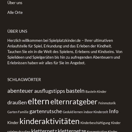
Über uns
Alle Orte
ÜBER UNS
Herzlich willkommen bei Spielplatzkinder.de – Ihrer ultimativen
Anlaufstelle für Spiel, Erkundung und das Erleben der Kindheit.
Tauchen Sie ein in die Welt des Spielens, Erlebens und Kindseins. Von
Spielideen und Spielgeräten bis hin zu aufregenden Abenteuern und
Erlebnissen haben wir alles für Sie im Angebot.
SCHLAGWÖRTER
basteln
abenteuer
ausflugstipps
Basteln Kinder
eltern
elternratgeber
draußen
Feinmotorik
gartenrutsche
Info
Garten Familie
Geduld lernen
indoor Kinderzelt
kinderaktivitäten
Kinder
Kinderbeschäftigung
Kinder
kletternetz
kletternetze
spielen draußen
Konzentration Kinder