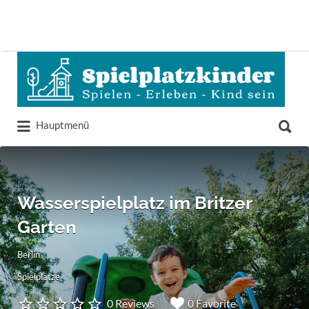
Suchen
nach:
Suchen
Hauptmenü
nach:
Wasserspielplatz im Britzer
Garten
Berlin
Spielplätze
0 Reviews
0 Favorite