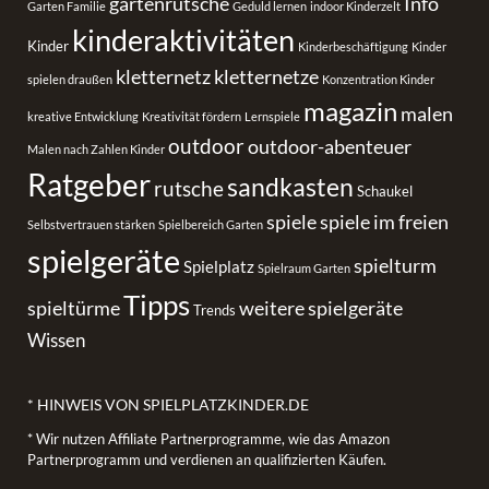
gartenrutsche
Info
Garten Familie
Geduld lernen
indoor Kinderzelt
kinderaktivitäten
Kinder
Kinderbeschäftigung
Kinder
kletternetz
kletternetze
spielen draußen
Konzentration Kinder
magazin
malen
kreative Entwicklung
Kreativität fördern
Lernspiele
outdoor
outdoor-abenteuer
Malen nach Zahlen Kinder
Ratgeber
sandkasten
rutsche
Schaukel
spiele
spiele im freien
Selbstvertrauen stärken
Spielbereich Garten
spielgeräte
spielturm
Spielplatz
Spielraum Garten
Tipps
spieltürme
weitere spielgeräte
Trends
Wissen
* HINWEIS VON SPIELPLATZKINDER.DE
* Wir nutzen Affiliate Partnerprogramme, wie das Amazon
Partnerprogramm und verdienen an qualifizierten Käufen.