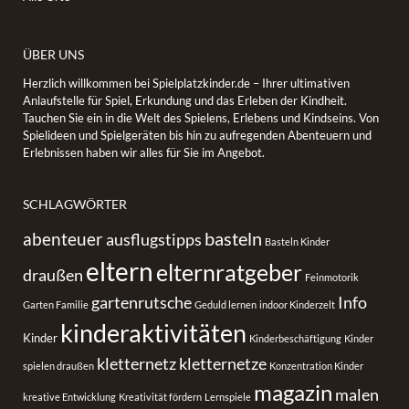
ÜBER UNS
Herzlich willkommen bei Spielplatzkinder.de – Ihrer ultimativen
Anlaufstelle für Spiel, Erkundung und das Erleben der Kindheit.
Tauchen Sie ein in die Welt des Spielens, Erlebens und Kindseins. Von
Spielideen und Spielgeräten bis hin zu aufregenden Abenteuern und
Erlebnissen haben wir alles für Sie im Angebot.
SCHLAGWÖRTER
basteln
abenteuer
ausflugstipps
Basteln Kinder
eltern
elternratgeber
draußen
Feinmotorik
gartenrutsche
Info
Garten Familie
Geduld lernen
indoor Kinderzelt
kinderaktivitäten
Kinder
Kinderbeschäftigung
Kinder
kletternetz
kletternetze
spielen draußen
Konzentration Kinder
magazin
malen
kreative Entwicklung
Kreativität fördern
Lernspiele