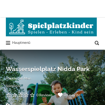
Suchen
nach:
Suchen
Hauptmenü
nach:
Wasserspielplatz Nidda Park
Frankfurt am Main
Spielplätze
0 Reviews
0 Favorite
Fotos hinzufügen