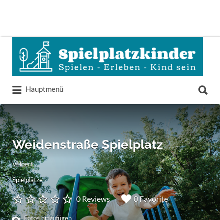
Suchen
nach:
Suchen
Hauptmenü
nach:
Weidenstraße Spielplatz
Velbert
Spielplätze
0 Reviews
0 Favorite
Fotos hinzufügen