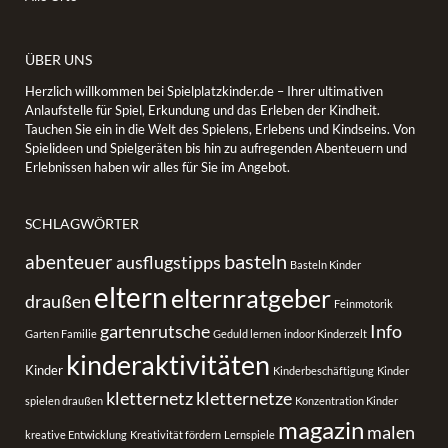
ÜBER UNS
Herzlich willkommen bei Spielplatzkinder.de – Ihrer ultimativen
Anlaufstelle für Spiel, Erkundung und das Erleben der Kindheit.
Tauchen Sie ein in die Welt des Spielens, Erlebens und Kindseins. Von
Spielideen und Spielgeräten bis hin zu aufregenden Abenteuern und
Erlebnissen haben wir alles für Sie im Angebot.
SCHLAGWÖRTER
basteln
abenteuer
ausflugstipps
Basteln Kinder
eltern
elternratgeber
draußen
Feinmotorik
gartenrutsche
Info
Garten Familie
Geduld lernen
indoor Kinderzelt
kinderaktivitäten
Kinder
Kinderbeschäftigung
Kinder
kletternetz
kletternetze
spielen draußen
Konzentration Kinder
magazin
malen
kreative Entwicklung
Kreativität fördern
Lernspiele