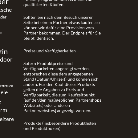
ber
qualifizierten Käufen.
tsche
nder
Sollten Sie nach dem Besuch unserer
Seite bei einem Partner etwas kaufen, so
können wir dafür eine Provision vom
Partner bekommen. Der Endpreis für Sie
en
bleibt identisch.
zin
Preise und Verfügbarkeiten
tdoor
Sofern Produktpreise und
Verfügbarkeiten angezeigt werden,
entsprechen diese dem angegebenen
Stand (Datum/Uhrzeit) und können sich
ändern. Für den Kauf dieses Produkts
vertrauen
gelten die Angaben zu Preis und
iele
Verfügbarkeit, die zum Kaufzeitpunkt
e
[auf der/den maßgeblichen Partnershops
Website(s) oder anderen
urm
Partnerwebsites] angezeigt werden.
eitere
Produkte (insbesondere Produktlisten
und Produktboxen)