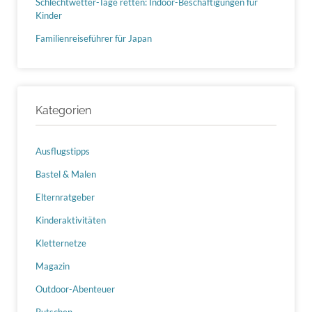
Schlechtwetter-Tage retten: Indoor-Beschäftigungen für
Kinder
Familienreiseführer für Japan
Kategorien
Ausflugstipps
Bastel & Malen
Elternratgeber
Kinderaktivitäten
Kletternetze
Magazin
Outdoor-Abenteuer