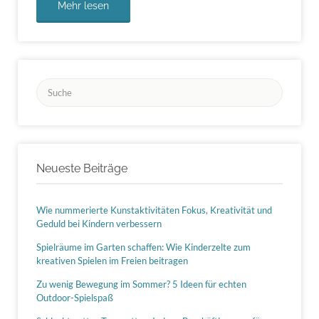
Mehr lesen
Suchen
nach:
Neueste Beiträge
Wie nummerierte Kunstaktivitäten Fokus, Kreativität und
Geduld bei Kindern verbessern
Spielräume im Garten schaffen: Wie Kinderzelte zum
kreativen Spielen im Freien beitragen
Zu wenig Bewegung im Sommer? 5 Ideen für echten
Outdoor-Spielspaß