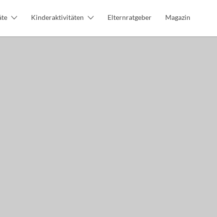
Search This Location
äte
Kinderaktivitäten
Elternratgeber
Magazin