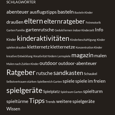
SCHLAGWÖRTER
basteln
abenteuer
ausflugstipps
Basteln Kinder
eltern
elternratgeber
draußen
Feinmotorik
gartenrutsche
Info
Garten Familie
Geduld lernen
indoor Kinderzelt
kinderaktivitäten
Kinder
Kinderbeschäftigung
Kinder
kletternetz
kletternetze
spielen draußen
Konzentration Kinder
magazin
malen
kreative Entwicklung
Kreativität fördern
Lernspiele
outdoor
outdoor-abenteuer
Malen nach Zahlen Kinder
Ratgeber
sandkasten
rutsche
Schaukel
spiele
spiele im freien
Selbstvertrauen stärken
Spielbereich Garten
spielgeräte
spielturm
Spielplatz
Spielraum Garten
Tipps
spieltürme
weitere spielgeräte
Trends
Wissen