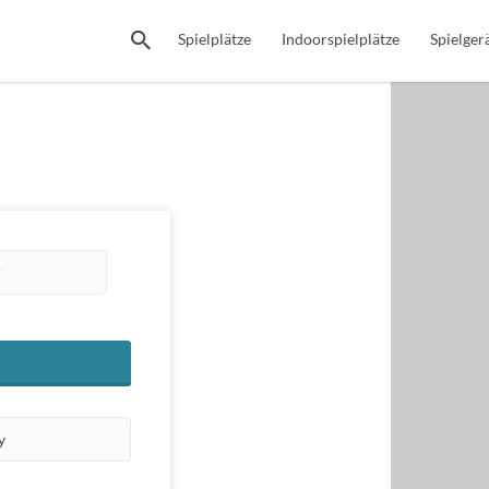
Spielplätze
Indoorspielplätze
Spielger