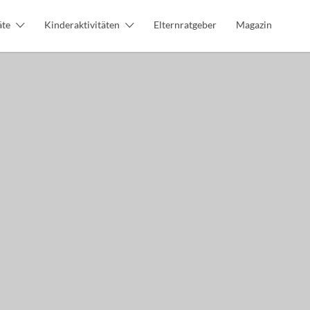
Search This Location
äte
Kinderaktivitäten
Elternratgeber
Magazin