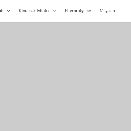
Search This Location
äte
Kinderaktivitäten
Elternratgeber
Magazin