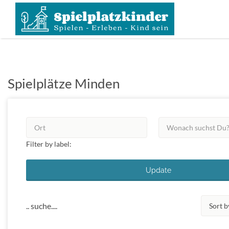
Suchen
nach:
Spielplätze Minden
Filter by label:
Update
Sort
.. suche....
by: