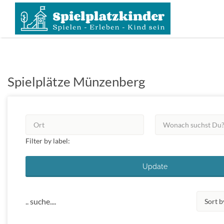
Suchen
nach:
Spielplätze Münzenberg
Filter by label:
Update
Sort
.. suche....
by: