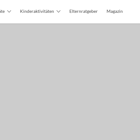
Search This Location
äte
Kinderaktivitäten
Elternratgeber
Magazin