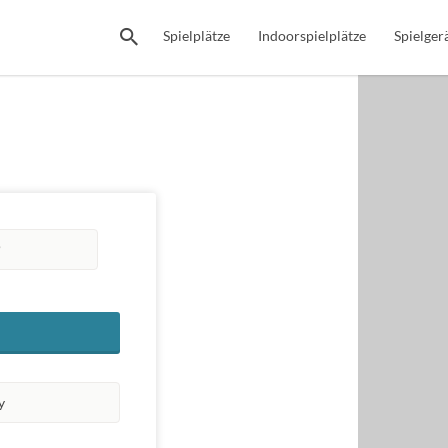
Spielplätze
Indoorspielplätze
Spielger