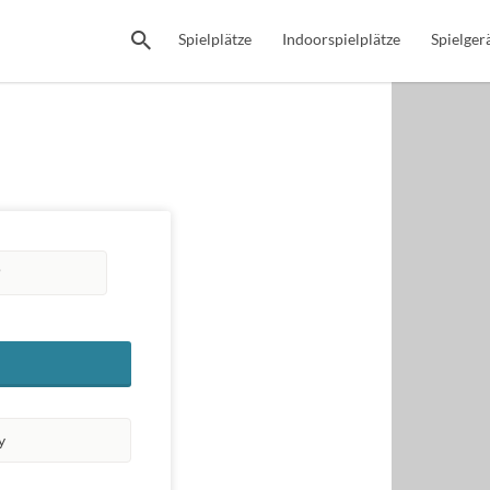
Spielplätze
Indoorspielplätze
Spielger