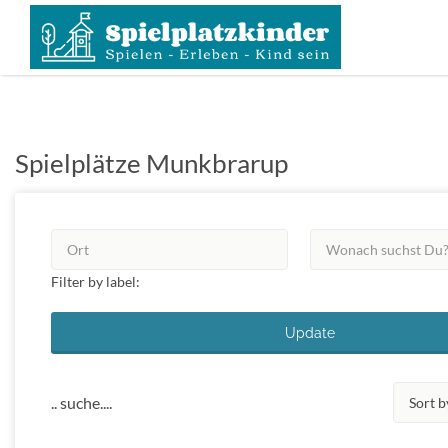
Suchen
nach:
Spielplätze Munkbrarup
Filter by label:
Update
Sort
.. suche....
by: