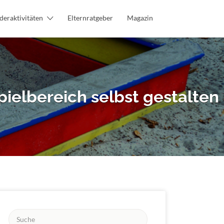
deraktivitäten
Elternratgeber
Magazin
pielbereich selbst gestalten
Suchen