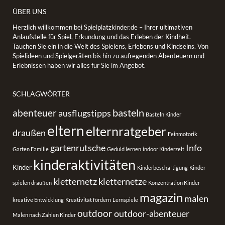
ÜBER UNS
Herzlich willkommen bei Spielplatzkinder.de – Ihrer ultimativen
Anlaufstelle für Spiel, Erkundung und das Erleben der Kindheit.
Tauchen Sie ein in die Welt des Spielens, Erlebens und Kindseins. Von
Spielideen und Spielgeräten bis hin zu aufregenden Abenteuern und
Erlebnissen haben wir alles für Sie im Angebot.
SCHLAGWÖRTER
basteln
abenteuer
ausflugstipps
Basteln Kinder
eltern
elternratgeber
draußen
Feinmotorik
gartenrutsche
Info
Garten Familie
Geduld lernen
indoor Kinderzelt
kinderaktivitäten
Kinder
Kinderbeschäftigung
Kinder
kletternetz
kletternetze
spielen draußen
Konzentration Kinder
magazin
malen
kreative Entwicklung
Kreativität fördern
Lernspiele
outdoor
outdoor-abenteuer
Malen nach Zahlen Kinder