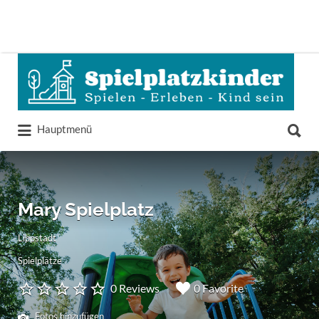
Suchen
nach:
Suchen
Hauptmenü
nach:
Mary Spielplatz
Lippstadt
Spielplätze
0 Reviews
0 Favorite
Fotos hinzufügen