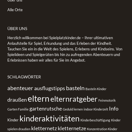
Alle Orte
ÜBER UNS
Herzlich willkommen bei Spielplatzkinder.de – Ihrer ultimativen
Anlaufstelle für Spiel, Erkundung und das Erleben der Kindheit.
Tauchen Sie ein in die Welt des Spielens, Erlebens und Kindseins. Von
Spielideen und Spielgeräten bis hin zu aufregenden Abenteuern und
Erlebnissen haben wir alles für Sie im Angebot.
SCHLAGWÖRTER
basteln
abenteuer
ausflugstipps
Basteln Kinder
eltern
elternratgeber
draußen
Feinmotorik
gartenrutsche
Info
Garten Familie
Geduld lernen
indoor Kinderzelt
kinderaktivitäten
Kinder
Kinderbeschäftigung
Kinder
kletternetz
kletternetze
spielen draußen
Konzentration Kinder