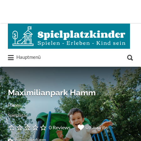
Suchen
nach:
Suchen
Hauptmenü
nach:
Maximilianpark Hamm
Hamm
Spielplätze
0 Reviews
0 Favorite
Fotos hinzufügen