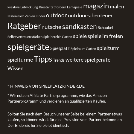
magazin
malen
kreative Entwicklung
Kreativität fördern
Lernspiele
outdoor
outdoor-abenteuer
Malen nach Zahlen Kinder
Ratgeber
sandkasten
rutsche
Schaukel
spiele
spiele im freien
Selbstvertrauen stärken
Spielbereich Garten
spielgeräte
spielturm
Spielplatz
Spielraum Garten
Tipps
spieltürme
weitere spielgeräte
Trends
Wissen
* HINWEIS VON SPIELPLATZKINDER.DE
* Wir nutzen Affiliate Partnerprogramme, wie das Amazon
Partnerprogramm und verdienen an qualifizierten Käufen.
Sollten Sie nach dem Besuch unserer Seite bei einem Partner etwas
kaufen, so können wir dafür eine Provision vom Partner bekommen.
Der Endpreis für Sie bleibt identisch.