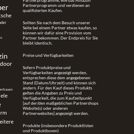
Partnerprogramme, wie das Amazon
ber
Partnerprogramm und verdienen an
qualifizierten Käufen.
tsche
nder
Sollten Sie nach dem Besuch unserer
Seite bei einem Partner etwas kaufen, so
können wir dafür eine Provision vom
Partner bekommen. Der Endpreis für Sie
en
bleibt identisch.
zin
Preise und Verfügbarkeiten
tdoor
Sofern Produktpreise und
Verfügbarkeiten angezeigt werden,
entsprechen diese dem angegebenen
Stand (Datum/Uhrzeit) und können sich
ändern. Für den Kauf dieses Produkts
vertrauen
gelten die Angaben zu Preis und
iele
Verfügbarkeit, die zum Kaufzeitpunkt
e
[auf der/den maßgeblichen Partnershops
Website(s) oder anderen
urm
Partnerwebsites] angezeigt werden.
eitere
Produkte (insbesondere Produktlisten
und Produktboxen)