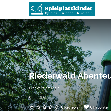
Suchen
nach:
Riederwald Abenteu
Frankfurt am Main
Spielplätze
0 Reviews
0 Favorite