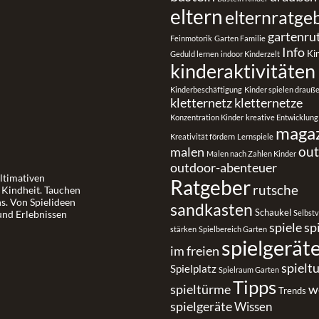
eltern
elternratge
gartenru
Feinmotorik
Garten Familie
Info
Ki
Geduld lernen
indoor Kinderzelt
kinderaktivitäten
Kinderbeschäftigung
Kinder spielen drauß
kletternetz
kletternetze
Konzentration Kinder
kreative Entwicklung
maga
Kreativität fördern
Lernspiele
ou
malen
Malen nach Zahlen Kinder
outdoor-abenteuer
ultimativen
Ratgeber
rutsche
r Kindheit. Tauchen
ns. Von Spielideen
sandkasten
Schaukel
und Erlebnissen
Selbst
spiele
sp
stärken
Spielbereich Garten
spielgerät
im freien
spielt
Spielplatz
Spielraum Garten
Tipps
spieltürme
w
Trends
spielgeräte
Wissen