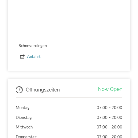
Schneverdingen
Anfahrt
Now Open
Öffnungszeiten
Montag
07:00
–
20:00
Dienstag
07:00
–
20:00
Mittwoch
07:00
–
20:00
Donnerstag
07:00
–
20:00