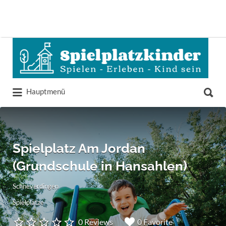
Suchen
nach:
Suchen
Hauptmenü
nach:
Spielplatz Am Jordan
(Grundschule in Hansahlen)
Schneverdingen
Spielplätze
0 Reviews
0 Favorite