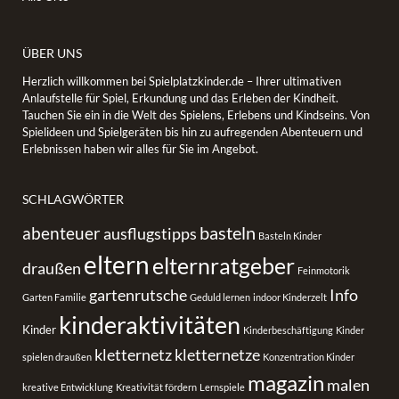
ÜBER UNS
Herzlich willkommen bei Spielplatzkinder.de – Ihrer ultimativen
Anlaufstelle für Spiel, Erkundung und das Erleben der Kindheit.
Tauchen Sie ein in die Welt des Spielens, Erlebens und Kindseins. Von
Spielideen und Spielgeräten bis hin zu aufregenden Abenteuern und
Erlebnissen haben wir alles für Sie im Angebot.
SCHLAGWÖRTER
basteln
abenteuer
ausflugstipps
Basteln Kinder
eltern
elternratgeber
draußen
Feinmotorik
gartenrutsche
Info
Garten Familie
Geduld lernen
indoor Kinderzelt
kinderaktivitäten
Kinder
Kinderbeschäftigung
Kinder
kletternetz
kletternetze
spielen draußen
Konzentration Kinder
magazin
malen
kreative Entwicklung
Kreativität fördern
Lernspiele