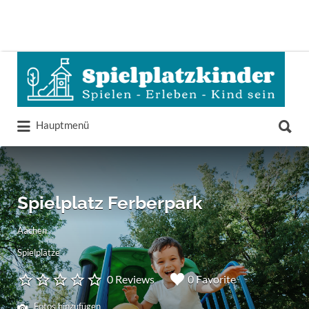
Suchen
nach:
Suchen
Hauptmenü
nach:
Spielplatz Ferberpark
Aachen
Spielplätze
0 Reviews
0 Favorite
Fotos hinzufügen