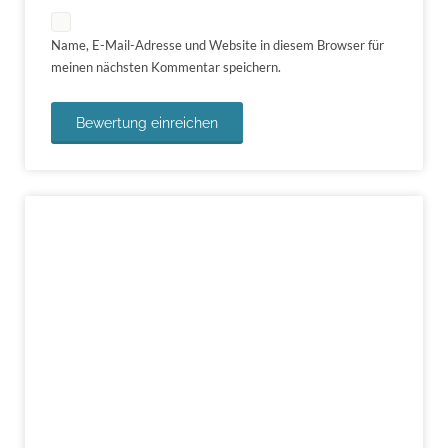
Name, E-Mail-Adresse und Website in diesem Browser für
meinen nächsten Kommentar speichern.