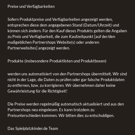
Preise und Verfügbarkeiten
Sofern Produktpreise und Verfügbarkeiten angezeigt werden,
entsprechen diese dem angegebenen Stand (Datum/Uhrzeit) und
können sich ändern. Für den Kauf dieses Produkts gelten die Angaben
zu Preis und Verfügbarkeit, die zum Kaufzeitpunkt [auf der/den
maßgeblichen Partnershops Website(s) oder anderen
Partnerwebsites] angezeigt werden.
Produkte (insbesondere Produktlisten und Produktboxen)
werden uns automatisiert von den Partnershops übermittelt. Wir sind
nicht in der Lage, die Daten zu prüfen oder gar falsche Produktdaten
zu entfernen, bzw. zu korrigieren. Wir übernehmen daher keine
Gewährleistung für die Richtigkeit!
Die Preise werden regelmäßig automatisch aktualisiert und aus den
Partnershops neu eingelesen. Es kann trotzdem zu
Preisunterschieden kommen. Wir bitten dies zu entschuldigen.
Das Spielplatzkinder.de Team