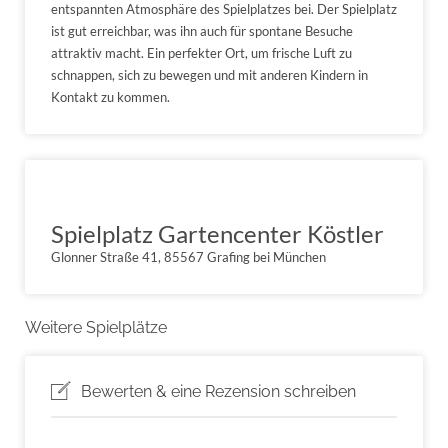
entspannten Atmosphäre des Spielplatzes bei. Der Spielplatz
ist gut erreichbar, was ihn auch für spontane Besuche
attraktiv macht. Ein perfekter Ort, um frische Luft zu
schnappen, sich zu bewegen und mit anderen Kindern in
Kontakt zu kommen.
Spielplatz Gartencenter Köstler
Glonner Straße 41, 85567 Grafing bei München
Weitere Spielplätze
Bewerten & eine Rezension schreiben