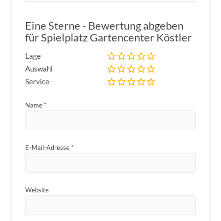
Eine Sterne - Bewertung abgeben
für Spielplatz Gartencenter Köstler
Lage
Auswahl
Service
Name
*
E-Mail-Adresse
*
Website