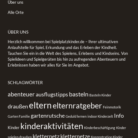
Über uns
Alle Orte
ÜBER UNS
Herzlich willkommen bei Spielplatzkinder.de – Ihrer ultimativen
Anlaufstelle für Spiel, Erkundung und das Erleben der Kindheit.
Tauchen Sie ein in die Welt des Spielens, Erlebens und Kindseins. Von
Spielideen und Spielgeräten bis hin zu aufregenden Abenteuern und
Erlebnissen haben wir alles für Sie im Angebot.
SCHLAGWÖRTER
basteln
abenteuer
ausflugstipps
Basteln Kinder
eltern
elternratgeber
draußen
Feinmotorik
gartenrutsche
Info
Garten Familie
Geduld lernen
indoor Kinderzelt
kinderaktivitäten
Kinder
Kinderbeschäftigung
Kinder
kletternetz
kletternetze
spielen draußen
Konzentration Kinder