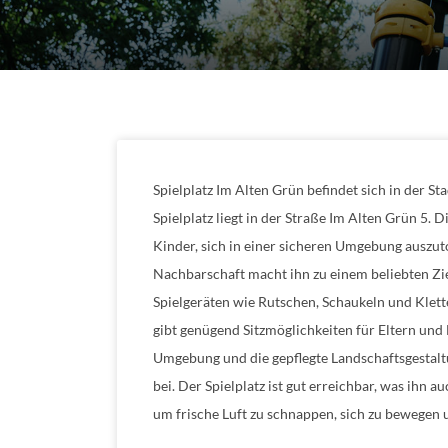
Spielplatz Im Alten Grün befindet sich in der St
Spielplatz liegt in der Straße Im Alten Grün 5. D
Kinder, sich in einer sicheren Umgebung auszuto
Nachbarschaft macht ihn zu einem beliebten Zie
Spielgeräten wie Rutschen, Schaukeln und Klett
gibt genügend Sitzmöglichkeiten für Eltern und 
Umgebung und die gepflegte Landschaftsgestalt
bei. Der Spielplatz ist gut erreichbar, was ihn 
um frische Luft zu schnappen, sich zu bewegen