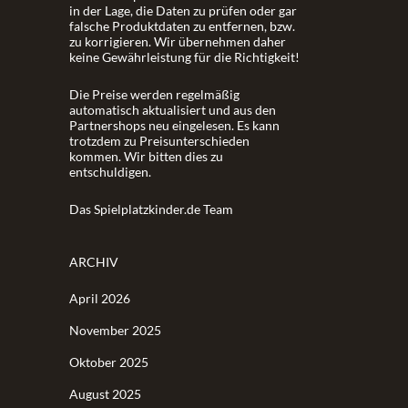
in der Lage, die Daten zu prüfen oder gar
falsche Produktdaten zu entfernen, bzw.
zu korrigieren. Wir übernehmen daher
keine Gewährleistung für die Richtigkeit!
Die Preise werden regelmäßig
automatisch aktualisiert und aus den
Partnershops neu eingelesen. Es kann
trotzdem zu Preisunterschieden
kommen. Wir bitten dies zu
entschuldigen.
Das Spielplatzkinder.de Team
ARCHIV
April 2026
November 2025
Oktober 2025
August 2025