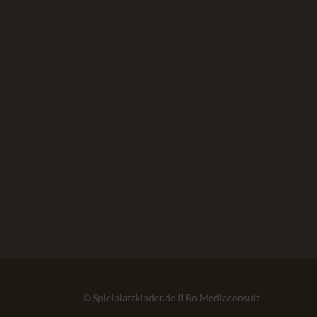
© Spielplatzkinder.de II Bo Mediaconsult