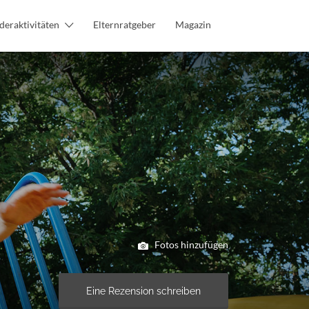
deraktivitäten
Elternratgeber
Magazin
Fotos hinzufügen
Eine Rezension schreiben