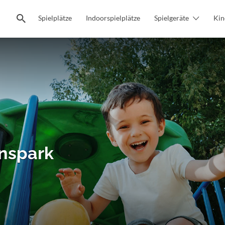
Spielplätze
Indoorspielplätze
Spielgeräte
Kin
enspark