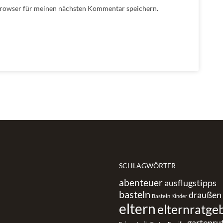
Browser für meinen nächsten Kommentar speichern.
SCHLAGWÖRTER
abenteuer
ausflugstipps
basteln
draußen
Basteln Kinder
eltern
elternratge
gartenru