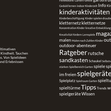
Feinmotorik
Garten Familie
Info
Ki
Geduld lernen
indoor Kinderzelt
kinderaktivitäten
Kinderbeschäftigung
Kinder spielen drauß
kletternetz
kletternetze
Konzentration Kinder
kreative Entwicklung
maga
Kreativität fördern
Lernspiele
ou
malen
Malen nach Zahlen Kinder
outdoor-abenteuer
ultimativen
Ratgeber
rutsche
r Kindheit. Tauchen
ns. Von Spielideen
sandkasten
Schaukel
und Erlebnissen
Selbst
spiele
sp
stärken
Spielbereich Garten
spielgerät
im freien
spielt
Spielplatz
Spielraum Garten
Tipps
spieltürme
w
Trends
spielgeräte
Wissen