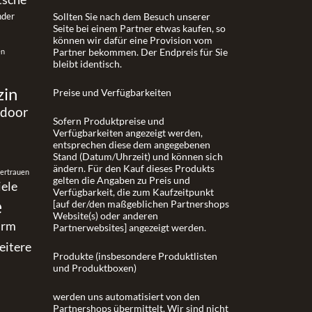
nder
Sollten Sie nach dem Besuch unserer
Seite bei einem Partner etwas kaufen, so
können wir dafür eine Provision vom
Partner bekommen. Der Endpreis für Sie
en
bleibt identisch.
zin
Preise und Verfügbarkeiten
tdoor
Sofern Produktpreise und
Verfügbarkeiten angezeigt werden,
entsprechen diese dem angegebenen
Stand (Datum/Uhrzeit) und können sich
ändern. Für den Kauf dieses Produkts
vertrauen
gelten die Angaben zu Preis und
iele
Verfügbarkeit, die zum Kaufzeitpunkt
e
[auf der/den maßgeblichen Partnershops
Website(s) oder anderen
urm
Partnerwebsites] angezeigt werden.
eitere
Produkte (insbesondere Produktlisten
und Produktboxen)
werden uns automatisiert von den
Partnershops übermittelt. Wir sind nicht