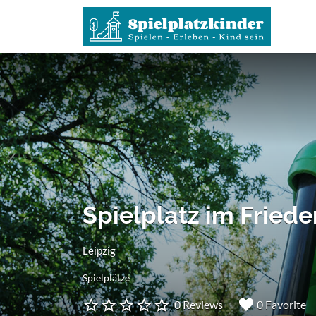
Suchen
nach:
Spielplatz im Fried
Leipzig
Spielplätze
0 Reviews
0 Favorite